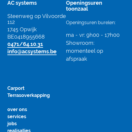
AC systems
Openingsuren
toonzaal
Steenweg op Vilvoorde
112
Openingsuren burelen:
1745 Opwijk
ma - vr:
9h00 - 17h00
BE0418955668
Showroom:
0471/64.10.31
momenteel op
info@acsystems.be
afspraak
Carport
Terrasoverkapping
over ons
services
jobs
realisaties