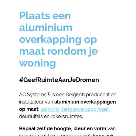
Plaats een
aluminium
overkapping op
maat rondom je
woning
#GeefRuimteAanJeDromen
AC Systems® is een Belgisch producent en
installateur van
aluminium overkappingen
op maat
:
carports
,
terrasoverkappingen
,
deurluifels en rokersruimtes.
Bepaal zelf de hoogte, kleur en vorm
van
je carport of terrasoverkapping! Jouw huis