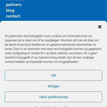
partners
blog
contact
Wij gebruiken technologieën zoals cookies om informatie over uw
apparaat op te slaan en/of te raadplegen. We doen dit met als doel om
de beste ervaring te bieden en om gepersonaliseerde advertenties te
tonen. Door in te stemmen met deze technologieën kunnen wij gegevens
volg ons
zoals surfgedrag of unieke ID's op deze website verwerken. Als u geen
toestemming geeft of uw toestemming intrekt, kan dit een nadelige
invloed hebben op bepaalde functies en mogelijkheden.
OK
Weiger
© 2020 AC
Privacy Policy
Systems
Cookie Policy
View preferences
Vraag hier je gratis Offerte